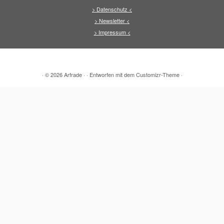
> Datenschutz <
> Newsletter <
> Impressum <
·
© 2026
Arfrade
·
·
Entworfen mit dem
Customizr-Theme
·