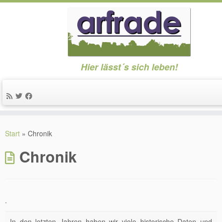
Hier lässt´s sich leben!
Zum
Inhalt
Start
»
Chronik
springen
Chronik
.
In den letzten Jahren haben wir viele historische Daten und