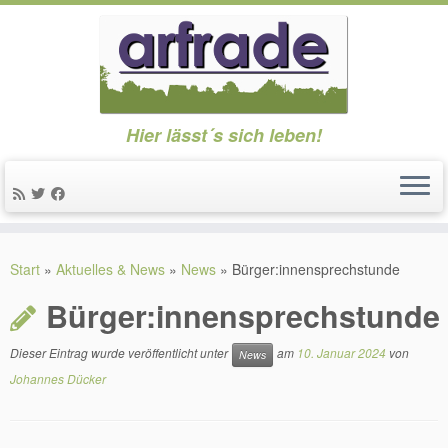
Hier lässt´s sich leben!
Zum
Inhalt
Start
»
Aktuelles & News
»
News
»
Bürger:innensprechstunde
springen
Bürger:innensprechstunde
Dieser Eintrag wurde veröffentlicht unter
am
10. Januar 2024
von
News
Johannes Dücker