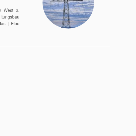
k West 2.
eitungsbau
las | Elbe