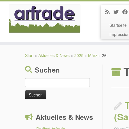
Startseite
Impressio
Zum
Inhalt
Start
»
Aktuelles & News
»
2025
»
März
»
26.
springen
Suchen
Suchen
nach:
(Sa
Aktuelles & News
Dorffest Arfrade
Dieser Ei