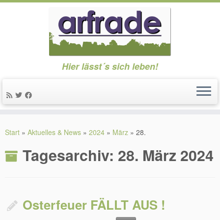
Hier lässt´s sich leben!
Zum
Inhalt
Start
»
Aktuelles & News
»
2024
»
März
»
28.
springen
Tagesarchiv:
28. März 2024
Osterfeuer FÄLLT AUS !