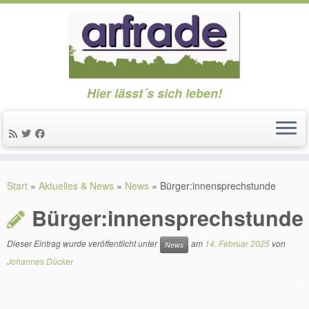
Hier lässt´s sich leben!
Zum
Inhalt
Start
»
Aktuelles & News
»
News
»
Bürger:innensprechstunde
springen
Bürger:innensprechstunde
Dieser Eintrag wurde veröffentlicht unter
am
14. Februar 2025
von
News
Johannes Dücker