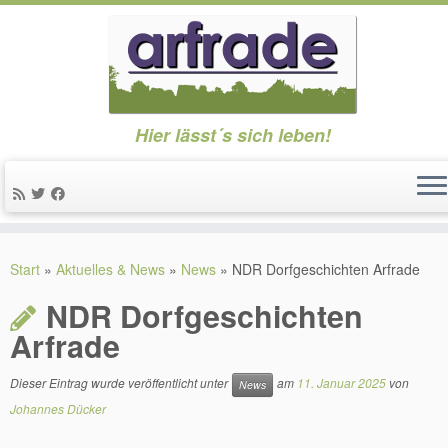
Hier lässt´s sich leben!
Zum
Inhalt
Start
»
Aktuelles & News
»
News
»
NDR Dorfgeschichten Arfrade
springen
NDR Dorfgeschichten
Arfrade
Dieser Eintrag wurde veröffentlicht unter
am
11. Januar 2025
von
News
Johannes Dücker