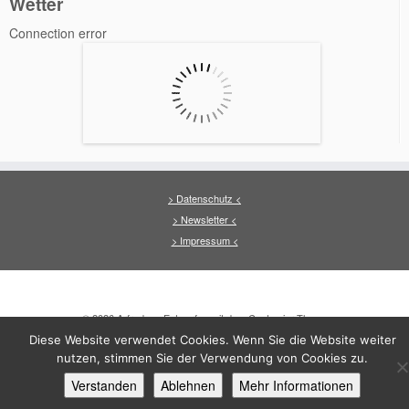
Wetter
Connection error
> Datenschutz <
> Newsletter <
> Impressum <
·
© 2026
Arfrade
·
·
Entworfen mit dem
Customizr-Theme
·
Diese Website verwendet Cookies. Wenn Sie die Website weiter
nutzen, stimmen Sie der Verwendung von Cookies zu.
Verstanden
Ablehnen
Mehr Informationen