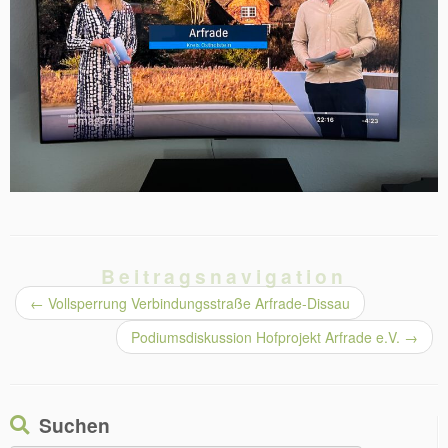
Beitragsnavigation
←
Vollsperrung Verbindungsstraße Arfrade-Dissau
Podiumsdiskussion Hofprojekt Arfrade e.V.
→
Suchen