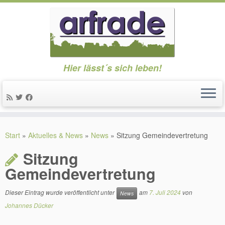
Hier lässt´s sich leben!
Zum
Inhalt
Start
»
Aktuelles & News
»
News
»
Sitzung Gemeindevertretung
springen
Sitzung
Gemeindevertretung
Dieser Eintrag wurde veröffentlicht unter
am
7. Juli 2024
von
News
Johannes Dücker