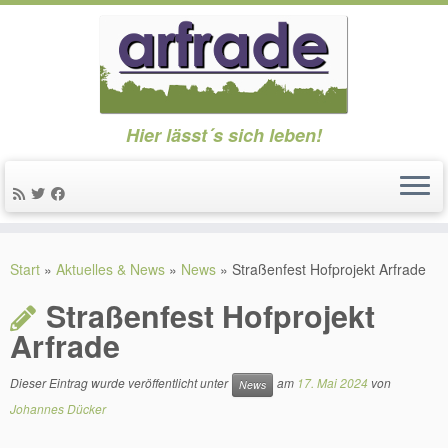
Hier lässt´s sich leben!
Zum
Inhalt
Start
»
Aktuelles & News
»
News
»
Straßenfest Hofprojekt Arfrade
springen
Straßenfest Hofprojekt
Arfrade
Dieser Eintrag wurde veröffentlicht unter
am
17. Mai 2024
von
News
Johannes Dücker