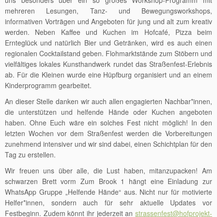
uns besonders über ein so großes Workshop-Programm mit
mehreren Lesungen, Tanz- und Bewegungsworkshops,
informativen Vorträgen und Angeboten für jung und alt zum kreativ
werden. Neben Kaffee und Kuchen im Hofcafé, Pizza beim
Ernteglück und natürlich Bier und Getränken, wird es auch einen
regionalen Cocktailstand geben. Flohmarktstände zum Stöbern und
vielfältiges lokales Kunsthandwerk rundet das Straßenfest-Erlebnis
ab. Für die Kleinen wurde eine Hüpfburg organisiert und an einem
Kinderprogramm gearbeitet.
An dieser Stelle danken wir auch allen engagierten Nachbar*innen,
die unterstützen und helfende Hände oder Kuchen angeboten
haben. Ohne Euch wäre ein solches Fest nicht möglich! In den
letzten Wochen vor dem Straßenfest werden die Vorbereitungen
zunehmend intensiver und wir sind dabei, einen Schichtplan für den
Tag zu erstellen.
Wir freuen uns über alle, die Lust haben, mitanzupacken! Am
schwarzen Brett vorm Zum Brook 1 hängt eine Einladung zur
WhatsApp Gruppe „Helfende Hände“ aus. Nicht nur für motivierte
Helfer*innen, sondern auch für sehr aktuelle Updates vor
Festbeginn. Zudem könnt ihr jederzeit an
strassenfest@hofprojekt-