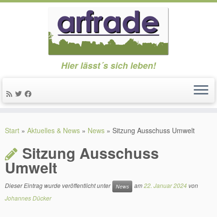
Hier lässt´s sich leben!
Zum
Inhalt
Start
»
Aktuelles & News
»
News
»
Sitzung Ausschuss Umwelt
springen
Sitzung Ausschuss
Umwelt
Dieser Eintrag wurde veröffentlicht unter
am
22. Januar 2024
von
News
Johannes Dücker