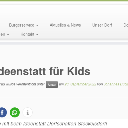
Bürgerservice
Aktuelles & News
Unser Dorf
Do
nen
Kontakt
deenstatt für Kids
rag wurde veröffentlicht unter
am
20. September 2022
von
Johannes Dück
News
mit beim Ideenstatt Dorfschaften Stockelsdorf!