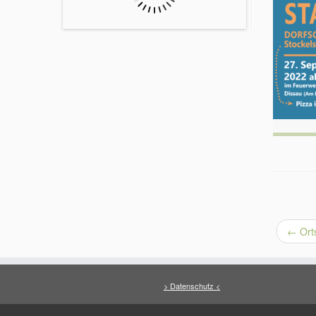
←
Ort
> Datenschutz <