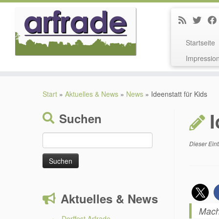
Startseite
Impressio
Zum
Inhalt
Start
»
Aktuelles & News
»
News
»
Ideenstatt für Kids
springen
I
Suchen
Suchen
Dieser Eint
nach:
Aktuelles & News
Mach 
Dorffest Arfrade