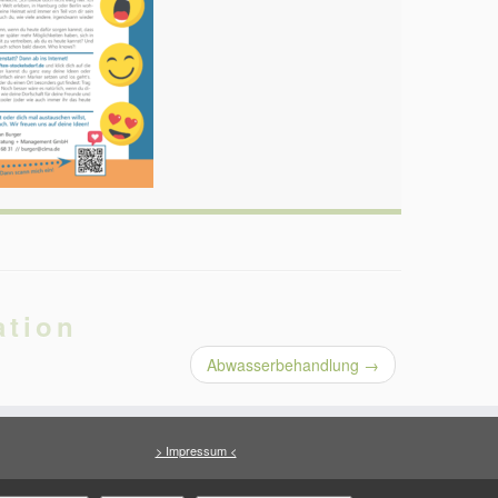
ation
Abwasserbehandlung
→
> Impressum <