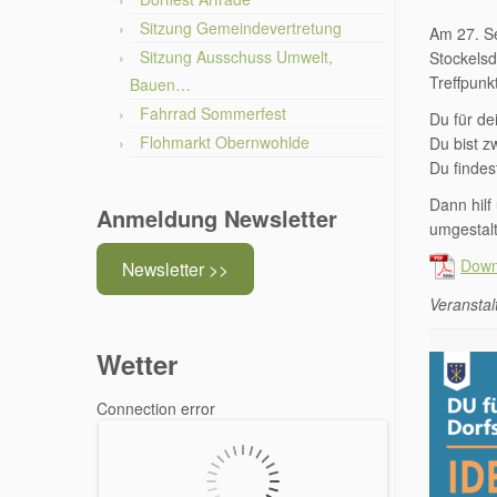
Sitzung Gemeindevertretung
Am 27. S
Sitzung Ausschuss Umwelt,
Stockelsd
Treffpunk
Bauen…
Fahrrad Sommerfest
Du für de
Flohmarkt Obernwohlde
Du bist z
Du findes
Dann hilf
Anmeldung Newsletter
umgestal
Down
Newsletter >>
Veransta
Wetter
Connection error