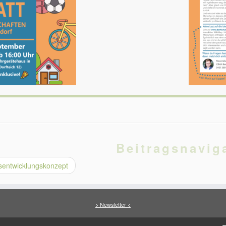
Beitragsnavig
sentwicklungskonzept
> Newsletter <