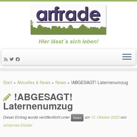
Hier lässt´s sich leben!
Zum
Inhalt
Start
»
Aktuelles & News
»
News
»
!ABGESAGT! Laternenumzug
springen
!ABGESAGT!
Laternenumzug
Dieser Eintrag wurde veröffentlicht unter
am
12. Oktober 2020
von
News
Johannes Dücker