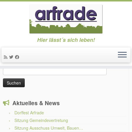
Zum
Hier lässt´s sich leben!
Inhalt
Start
»
Aktuelles & News
»
News
»
Podiumsdiskussion – Politik
springen
kommt ins Dorf
Suchen
Suchen
nach:
Aktuelles & News
Dorffest Arfrade
Sitzung Gemeindevertretung
Sitzung Ausschuss Umwelt, Bauen…