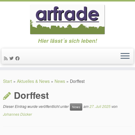
Hier lässt´s sich leben!
Zum
Inhalt
Start
»
Aktuelles & News
»
News
»
Dorffest
springen
Dorffest
Dieser Eintrag wurde veröffentlicht unter
am
27. Juli 2025
von
News
Johannes Dücker