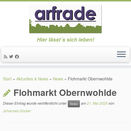
Hier lässt´s sich leben!
Zum
Inhalt
Start
»
Aktuelles & News
»
News
»
Flohmarkt Obernwohlde
springen
Flohmarkt Obernwohlde
Dieser Eintrag wurde veröffentlicht unter
am
21. Mai 2025
von
News
Johannes Dücker