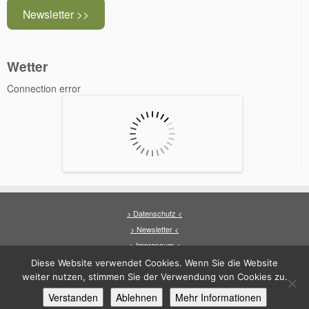
Newsletter >>
Wetter
Connection error
> Datenschutz <
> Newsletter <
> Impressum <
Diese Website verwendet Cookies. Wenn Sie die Website
weiter nutzen, stimmen Sie der Verwendung von Cookies zu.
Verstanden
Ablehnen
Mehr Informationen
·
© 2026
Arfrade
·
·
Entworfen mit dem
Customizr-Theme
·