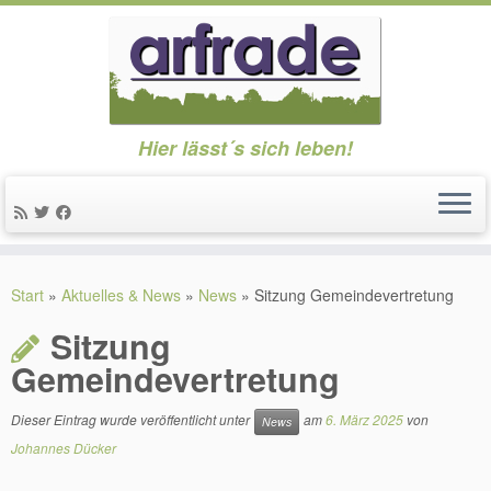
Hier lässt´s sich leben!
Zum
Inhalt
Start
»
Aktuelles & News
»
News
»
Sitzung Gemeindevertretung
springen
Sitzung
Gemeindevertretung
Dieser Eintrag wurde veröffentlicht unter
am
6. März 2025
von
News
Johannes Dücker