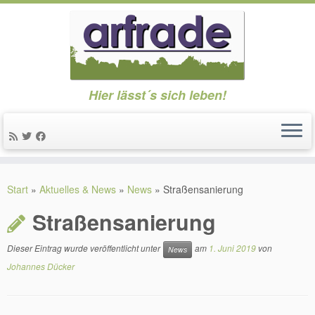
Hier lässt´s sich leben!
Zum
Inhalt
Start
»
Aktuelles & News
»
News
»
Straßensanierung
springen
Straßensanierung
Dieser Eintrag wurde veröffentlicht unter
am
1. Juni 2019
von
News
Johannes Dücker