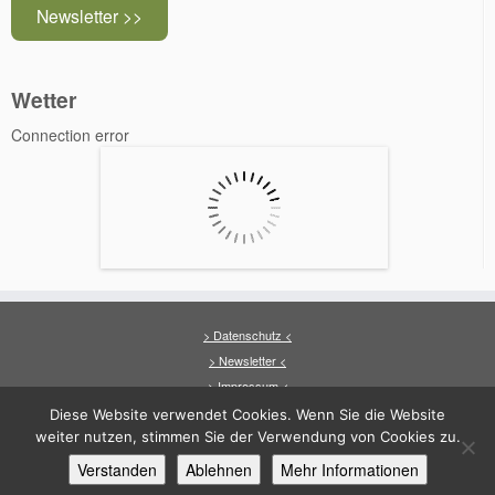
Newsletter >>
Wetter
Connection error
> Datenschutz <
> Newsletter <
> Impressum <
Diese Website verwendet Cookies. Wenn Sie die Website
weiter nutzen, stimmen Sie der Verwendung von Cookies zu.
Verstanden
Ablehnen
Mehr Informationen
·
© 2026
Arfrade
·
·
Entworfen mit dem
Customizr-Theme
·